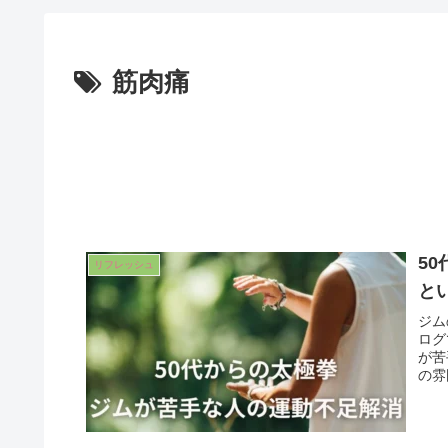
筋肉痛
5
リフレッシュ
と
ジム
ログ
が苦
の雰
す。