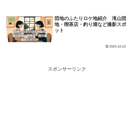
団地のふたりロケ地紹介 滝山団
放送
地・喫茶店・釣り堀など撮影スポ
ット
2024.10.10
スポンサーリンク