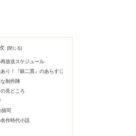
次
の再放送スケジュール
愛あり！『銀二貫』のあらすじ
華な制作陣
マの見どころ
り
の描写
の名作時代小説