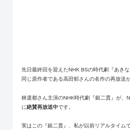
先日最終回を迎えたNHK BSの時代劇『あき
同じ原作者である高田郁さんの名作の再放送
林遣都さん主演のNHK時代劇『銀二貫』が、NH
に
絶賛再放送中
です。
実はこの『銀二貫』、私が以前リアルタイム