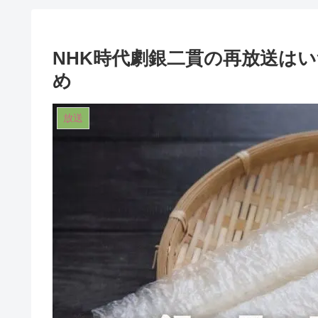
NHK時代劇銀二貫の再放送は
め
放送