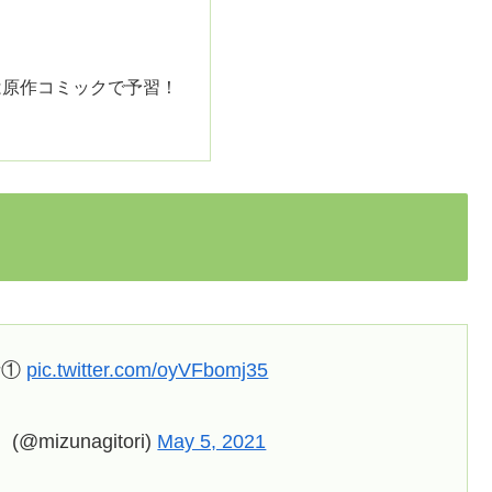
？
は原作コミックで予習！
話①
pic.twitter.com/oyVFbomj35
zunagitori)
May 5, 2021