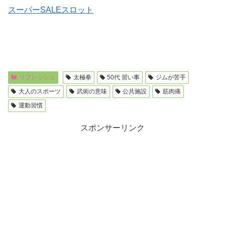
スーパーSALEスロット
リフレッシュ
太極拳
50代 習い事
ジムが苦手
大人のスポーツ
武術の意味
公共施設
筋肉痛
運動習慣
スポンサーリンク