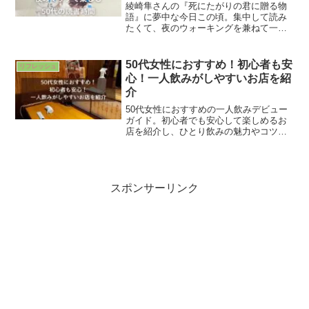
綾崎隼さんの『死にたがりの君に贈る物
語』に夢中な今日この頃。集中して読み
たくて、夜のウォーキングを兼ねて一人
でマクドナルドへ。ノイキャンイヤホン
を相棒に、モバイルオーダーに苦戦しな
がらも自由に過ごす、50代主婦の贅沢な
50代女性におすすめ！初心者も安
リフレッシュ
読書時間について綴りました。
心！一人飲みがしやすいお店を紹
介
50代女性におすすめの一人飲みデビュー
ガイド。初心者でも安心して楽しめるお
店を紹介し、ひとり飲みの魅力やコツも
解説。リフレッシュのひと時を満喫しよ
う！
スポンサーリンク