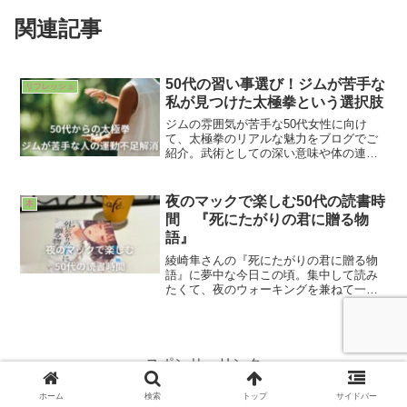
関連記事
50代の習い事選び！ジムが苦手な
リフレッシュ
私が見つけた太極拳という選択肢
ジムの雰囲気が苦手な50代女性に向け
て、太極拳のリアルな魅力をブログでご
紹介。武術としての深い意味や体の連動
を知ることで、運動が苦手でも型が自然
と身につきます。ピチピチの若手になれ
るクラスの雰囲気や、失敗しない教室選
夜のマックで楽しむ50代の読書時
本
び、意外な運動量まで本音で綴ります。
間 『死にたがりの君に贈る物
語』
綾崎隼さんの『死にたがりの君に贈る物
語』に夢中な今日この頃。集中して読み
たくて、夜のウォーキングを兼ねて一人
でマクドナルドへ。ノイキャンイヤホン
を相棒に、モバイルオーダーに苦戦しな
がらも自由に過ごす、50代主婦の贅沢な
読書時間について綴りました。
スポンサーリンク
ホーム
検索
トップ
サイドバー