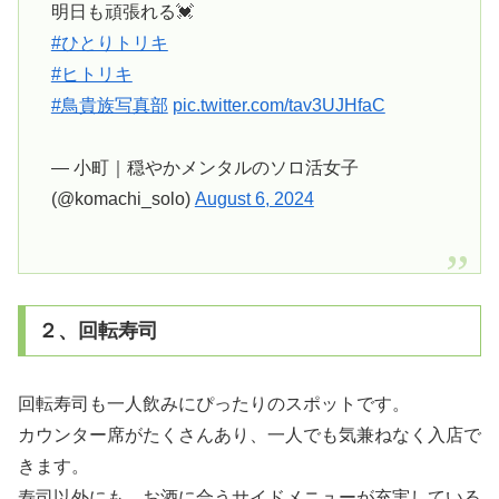
明日も頑張れる💓
#ひとりトリキ
#ヒトリキ
#鳥貴族写真部
pic.twitter.com/tav3UJHfaC
— 小町｜穏やかメンタルのソロ活女子
(@komachi_solo)
August 6, 2024
２、回転寿司
回転寿司も一人飲みにぴったりのスポットです。
カウンター席がたくさんあり、一人でも気兼ねなく入店で
きます。
寿司以外にも、お酒に合うサイドメニューが充実している