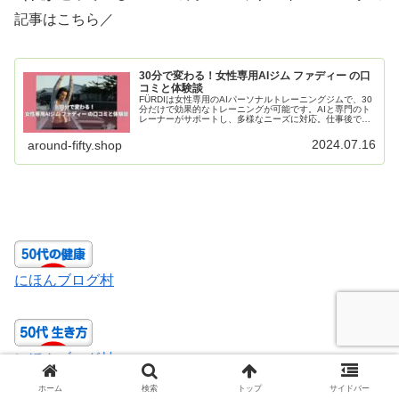
記事はこちら／
30分で変わる！女性専用AIジム ファディー の口
コミと体験談
FÜRDIは女性専用のAIパーソナルトレーニングジムで、30
分だけで効果的なトレーニングが可能です。AIと専門のト
レーナーがサポートし、多様なニーズに対応。仕事後でも
短時間でトレーニングができ、体調改善やシェイプアッ
プ、リバウンドしづらい体質へと導きます。価格も手頃
2024.07.16
around-fifty.shop
で、年契約は月7,678円、入会金は19,800円。各スタジオ
で、特別キャンペーンも実施中です。今すぐ無料体験に申
し込んで、新しい自分を手に入れましょう。
にほんブログ村
にほんブログ村
ホーム
検索
トップ
サイドバー