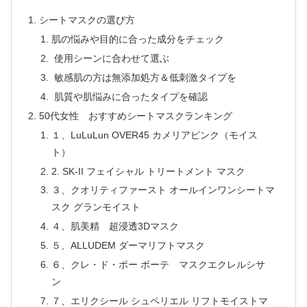
シートマスクの選び方
肌の悩みや目的に合った成分をチェック
使用シーンに合わせて選ぶ
敏感肌の方は無添加処方＆低刺激タイプを
肌質や肌悩みに合ったタイプを確認
50代女性 おすすめシートマスクランキング
１、LuLuLun OVER45 カメリアピンク（モイス
ト）
2. SK-II フェイシャル トリートメント マスク
３、クオリティファースト オールインワンシートマ
スク グランモイスト
４、肌美精 超浸透3Dマスク
５、ALLUDEM ダーマリフトマスク
６、クレ・ド・ポー ボーテ マスクエクレルシサ
ン
７、エリクシール シュペリエル リフトモイストマ