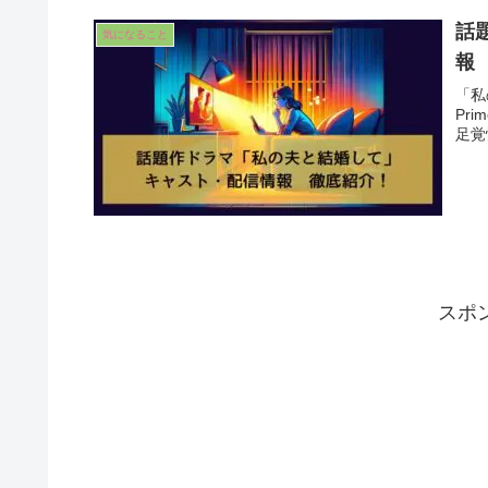
話
気になること
報
「私
Pr
足覚
スポ