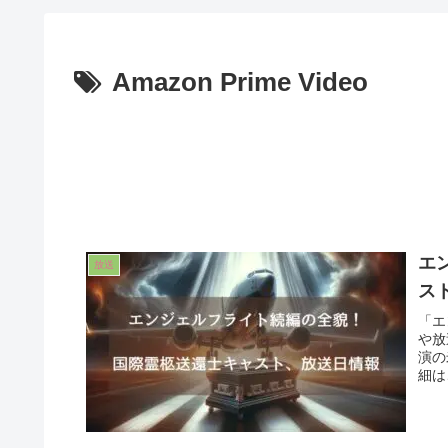
Amazon Prime Video
エ
放送
ス
「エ
や放
演の
細は