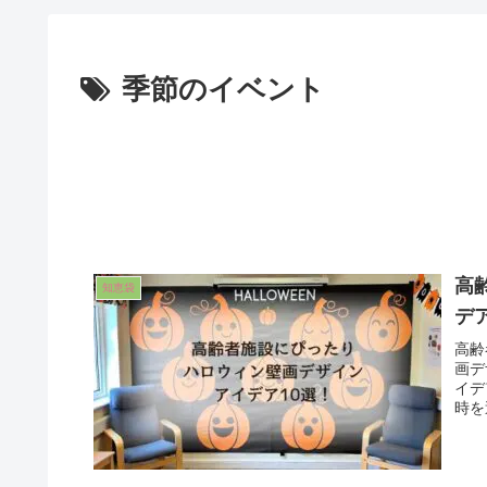
季節のイベント
高
知恵袋
デ
高齢
画デ
イデ
時を