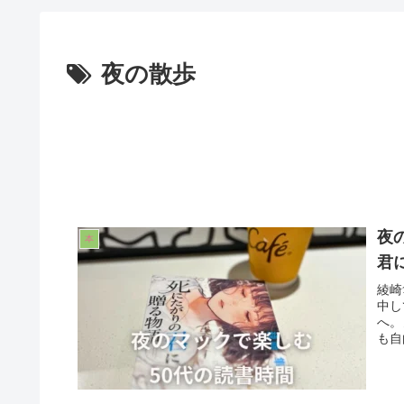
夜の散歩
夜
本
君
綾崎
中し
へ。
も自