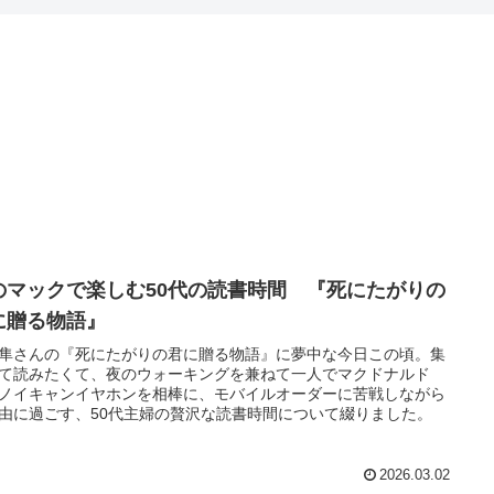
のマックで楽しむ50代の読書時間 『死にたがりの
に贈る物語』
隼さんの『死にたがりの君に贈る物語』に夢中な今日この頃。集
て読みたくて、夜のウォーキングを兼ねて一人でマクドナルド
ノイキャンイヤホンを相棒に、モバイルオーダーに苦戦しながら
由に過ごす、50代主婦の贅沢な読書時間について綴りました。
2026.03.02