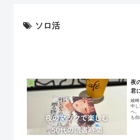
ソロ活
夜
本
君
綾崎
中し
へ。
も自