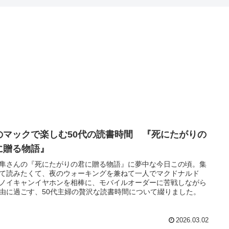
のマックで楽しむ50代の読書時間 『死にたがりの
に贈る物語』
隼さんの『死にたがりの君に贈る物語』に夢中な今日この頃。集
て読みたくて、夜のウォーキングを兼ねて一人でマクドナルド
ノイキャンイヤホンを相棒に、モバイルオーダーに苦戦しながら
由に過ごす、50代主婦の贅沢な読書時間について綴りました。
2026.03.02